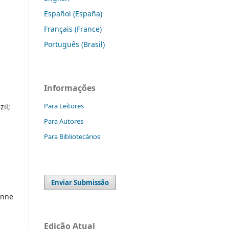
Español (España)
Français (France)
Português (Brasil)
Informações
Para Leitores
zil;
Para Autores
Para Bibliotecários
Enviar Submissão
onne
Edição Atual