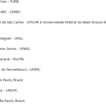
enau - FURB;
 ABC - UFABC;
l de São Carlos - UFSCAR e Universidade Federal do Mato Grosso d
Alagoas - UEAL;
nas Gerais - UFMG;
 Paraná – PUCPR;
al de Pernambuco
-
UFRPE;
o Paulo, Brazil;
ta – UNESP;
o Paulo, Brazil;