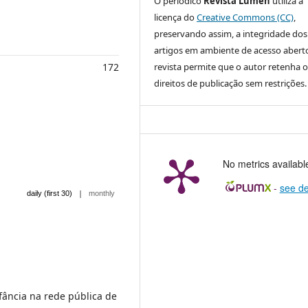
O periódico
Revista Lumen
utiliza a
licença do
Creative Commons (CC)
,
preservando assim, a integridade dos
artigos em ambiente de acesso aberto
172
revista permite que o autor retenha o
direitos de publicação sem restrições.
No metrics availabl
-
see de
|
daily (first 30)
monthly
fância na rede pública de