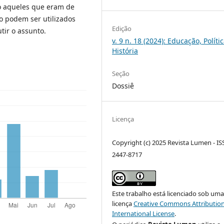
o aqueles que eram de
o podem ser utilizados
Edição
tir o assunto.
v. 9 n. 18 (2024): Educação, Políti
História
Seção
Dossiê
Licença
Copyright (c) 2025 Revista Lumen - IS
2447-8717
Este trabalho está licenciado sob um
licença
Creative Commons Attribution
International License
.