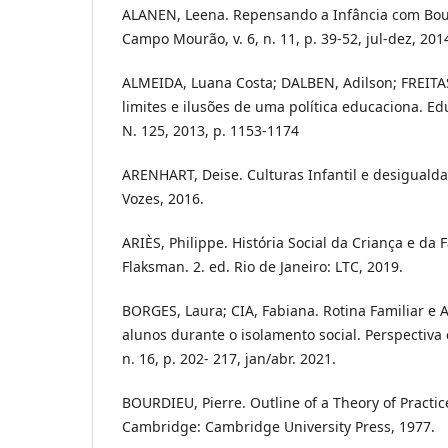
ALANEN, Leena. Repensando a Infância com Bou
Campo Mourão, v. 6, n. 11, p. 39-52, jul-dez, 201
ALMEIDA, Luana Costa; DALBEN, Adilson; FREITAS
limites e ilusões de uma política educaciona. Ed
N. 125, 2013, p. 1153-1174
ARENHART, Deise. Culturas Infantil e desigualdad
Vozes, 2016.
ARIÈS, Philippe. História Social da Criança e da 
Flaksman. 2. ed. Rio de Janeiro: LTC, 2019.
BORGES, Laura; CIA, Fabiana. Rotina Familiar e 
alunos durante o isolamento social. Perspectiva e
n. 16, p. 202- 217, jan/abr. 2021.
BOURDIEU, Pierre. Outline of a Theory of Practic
Cambridge: Cambridge University Press, 1977.