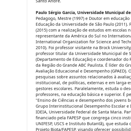
Santo André.
Paulo Sérgio Garcia,
Universidade Municipal de
Pedagogo, Mestre (1997) e Doutor em educação 
Educação da Universidade de São Paulo (2011). 
(2015) com a realização de estudos em escolas no 
representante da América do Sul no Internation
International Organization for Science and Tech
2010). Foi professor visitante na Brock Universit
professor titular da Universidade Municipal de 
(Departamento de Educação) e coordenador do P
da Região do Grande ABC Paulista. É líder do G
Avaliação Educacional e Desempenho (GPAED). 
pesquisas sobre assuntos relacionados à avalia
institucional, de políticas, externas e em larga-
gestores escolares. Paralelamente, estuda o de
professores, na educação básica e superior. É 
"Ensino de Ciências e desempenho dos jovens bra
Grupo Interinstitucional Desempenho Escolar e 
IDEIA, Universidade Federal de Santa Maria. Part
financiado pela FAPESP que congrega cinco insti
UNIFESP, USCS e Instituto Butantã), que estuda
Projeto Biota/FAPESP, visando oferecer possibil