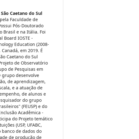
 São Caetano do Sul
pela Faculdade de
Possui Pós-Doutorado
Brasil e na Itália. Foi
al Board IOSTE -
nology Education (2008-
y, Canadá, em 2019. É
São Caetano do Sul
rojeto de Observatório
rupo de Pesquisas em
O grupo desenvolve
ção, de aprendizagem,
escala, e a atuação de
sempenho, de alunos e
pesquisador do grupo
sileiros" (FEUSP) e do
Inclusão Acadêmica -
icipa do Projeto temático
tuições (USP, UFABC,
 o banco de dados do
idade de produção de