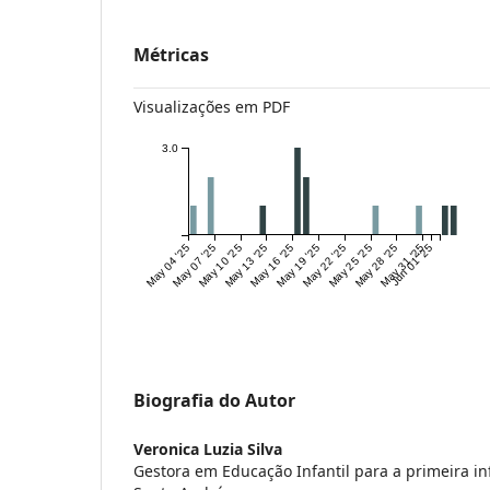
Métricas
Visualizações em PDF
3.0
May 04 '25
May 07 '25
May 10 '25
May 13 '25
May 16 '25
May 19 '25
May 22 '25
May 25 '25
May 28 '25
May 31 '25
Jun 01 '25
Biografia do Autor
Veronica Luzia Silva
Gestora em Educação Infantil para a primeira in