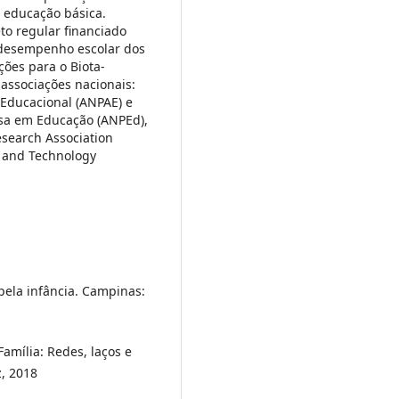
a educação básica.
to regular financiado
 desempenho escolar dos
ções para o Biota-
 associações nacionais:
 Educacional (ANPAE) e
sa em Educação (ANPEd),
esearch Association
e and Technology
pela infância. Campinas:
Família: Redes, laços e
z, 2018