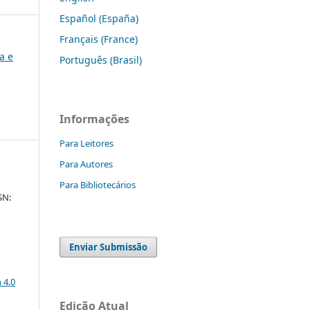
Español (España)
Français (France)
ca e
Português (Brasil)
Informações
Para Leitores
Para Autores
Para Bibliotecários
SN:
Enviar Submissão
a
 4.0
Edição Atual