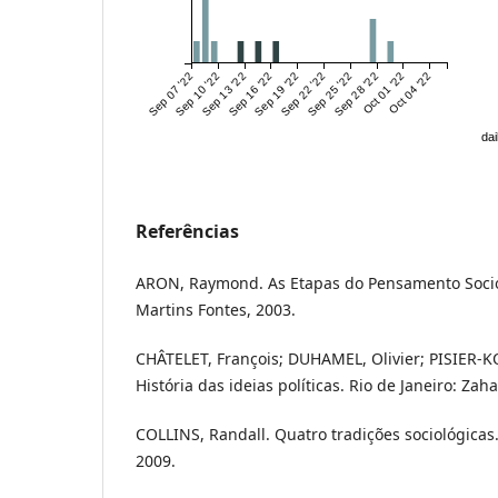
Sep 07 '22
Sep 10 '22
Sep 13 '22
Sep 16 '22
Sep 19 '22
Sep 22 '22
Sep 25 '22
Sep 28 '22
Oct 01 '22
Oct 04 '22
dai
Referências
ARON, Raymond. As Etapas do Pensamento Socioló
Martins Fontes, 2003.
CHÂTELET, François; DUHAMEL, Olivier; PISIER-
História das ideias políticas. Rio de Janeiro: Zaha
COLLINS, Randall. Quatro tradições sociológicas.
2009.