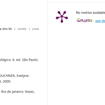
No metrics availabl
-
see de
|
|
ly (first 30)
monthly
yearly
gico. 6. ed. São Paulo:
KOUCHNER, Evelyne.
r, 2000.
 Rio de Janeiro: Vozes,