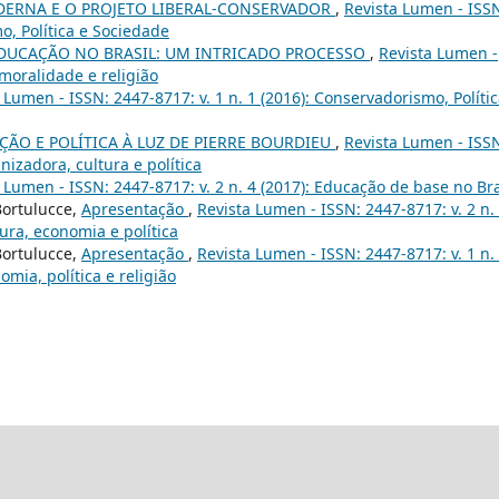
DERNA E O PROJETO LIBERAL-CONSERVADOR
,
Revista Lumen - ISS
o, Política e Sociedade
EDUCAÇÃO NO BRASIL: UM INTRICADO PROCESSO
,
Revista Lumen -
, moralidade e religião
 Lumen - ISSN: 2447-8717: v. 1 n. 1 (2016): Conservadorismo, Polític
ÇÃO E POLÍTICA À LUZ DE PIERRE BOURDIEU
,
Revista Lumen - ISS
nizadora, cultura e política
 Lumen - ISSN: 2447-8717: v. 2 n. 4 (2017): Educação de base no Bra
Bortulucce,
Apresentação
,
Revista Lumen - ISSN: 2447-8717: v. 2 n.
tura, economia e política
Bortulucce,
Apresentação
,
Revista Lumen - ISSN: 2447-8717: v. 1 n.
mia, política e religião