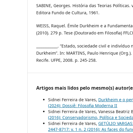
SABINE, Georges. História das Teorias Políticas. v
Editora Fundo de Cultura, 1961.
WEISS, Raquel. Émile Durkheim e a Fundamentaç
(2010). 279 p. Tese (Doutorado em Filosofia) FFLC
____________. “Estado, sociedade civil e indivíduo 
Durkheim”. In: MARTINS, Paulo Henrique (Org.).
Recife. UFPE, 2008. p. 245-258.
Artigos mais lidos pelo mesmo(s) autor(e
Sidnei Ferreira de Vares,
Durkheim e o pe
(2024): Dossiê: Filosofia Moderna II
Sidnei Ferreira de Vares, Vanessa Beatriz 
(2016): Conservadorismo, Política e Socied
Sidnei Ferreira de Vares,
GETÚLIO VARGAS
2447-8717: v. 1 n. 2 (2016): As faces do fu