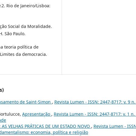
.2. Rio de Janeiro/Lisboa:
ão Social da Moralidade.
H. São Paulo.
na teoria política de
 Limites da democracia.
s)
nsamento de Saint-Simon
,
Revista Lumen - ISSN: 2447-8717: v. 9 n.
Bortulucce,
Apresentação
,
Revista Lumen - ISSN: 2447-8717: v. 1 n.
ade
: AS VELHAS PRÁTICAS DE UM ESTADO NOVO
,
Revista Lumen - ISSN
ndamentalismo: economia, política e religião