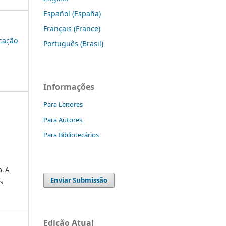
Español (España)
Français (France)
ucação
Português (Brasil)
Informações
Para Leitores
Para Autores
Para Bibliotecários
. A
Enviar Submissão
s
Edição Atual