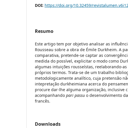
DOI:
https://doi.org/10.32459/revistalumen.v6i1
Resumo
Este artigo tem por objetivo analisar as influênc
Rousseau sobre a obra de Émile Durkheim. A par
comparativa, pretende-se captar as convergência
medida do possível, explicitar o modo como Du
algumas intuições rousseístas, reelaborando-as 
próprios termos. Trata-se de um trabalho bibliog
metodologicamente analítico, cuja pretensão não
intepretação durkheimiana acerca do pensame
procure dar-lhe alguma organização, inclusive c
acompanhando
pari passu
o desenvolvimento das
francês.
Downloads