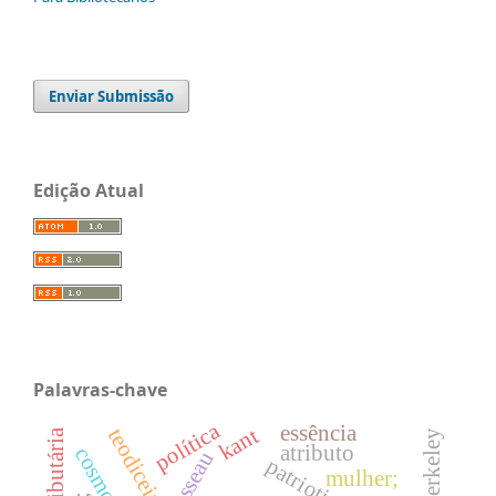
Enviar Submissão
Edição Atual
Palavras-chave
política
essência
kant
teodiceia;
atributo
rousseau
patriotismo
mulher;