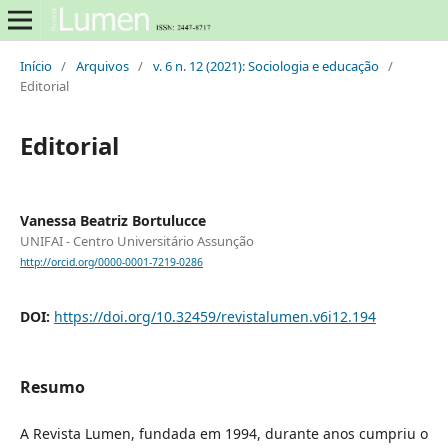
Início
/
Arquivos
/
v. 6 n. 12 (2021): Sociologia e educação
/
Editorial
Editorial
Vanessa Beatriz Bortulucce
UNIFAI - Centro Universitário Assunção
http://orcid.org/0000-0001-7219-0286
DOI:
https://doi.org/10.32459/revistalumen.v6i12.194
Resumo
A Revista Lumen, fundada em 1994, durante anos cumpriu o