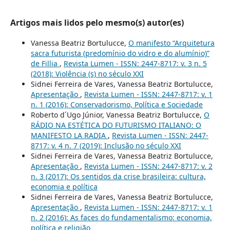
Artigos mais lidos pelo mesmo(s) autor(es)
Vanessa Beatriz Bortulucce,
O manifesto “Arquitetura
sacra futurista (predomínio do vidro e do alumínio)”
de Fillia
,
Revista Lumen - ISSN: 2447-8717: v. 3 n. 5
(2018): Violência (s) no século XXI
Sidnei Ferreira de Vares, Vanessa Beatriz Bortulucce,
Apresentação
,
Revista Lumen - ISSN: 2447-8717: v. 1
n. 1 (2016): Conservadorismo, Política e Sociedade
Roberto d´Ugo Júnior, Vanessa Beatriz Bortulucce,
O
RÁDIO NA ESTÉTICA DO FUTURISMO ITALIANO: O
MANIFESTO LA RADIA
,
Revista Lumen - ISSN: 2447-
8717: v. 4 n. 7 (2019): Inclusão no século XXI
Sidnei Ferreira de Vares, Vanessa Beatriz Bortulucce,
Apresentação
,
Revista Lumen - ISSN: 2447-8717: v. 2
n. 3 (2017): Os sentidos da crise brasileira: cultura,
economia e política
Sidnei Ferreira de Vares, Vanessa Beatriz Bortulucce,
Apresentação
,
Revista Lumen - ISSN: 2447-8717: v. 1
n. 2 (2016): As faces do fundamentalismo: economia,
política e religião