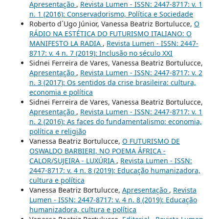
Apresentação
,
Revista Lumen - ISSN: 2447-8717: v. 1
n. 1 (2016): Conservadorismo, Política e Sociedade
Roberto d´Ugo Júnior, Vanessa Beatriz Bortulucce,
O
RÁDIO NA ESTÉTICA DO FUTURISMO ITALIANO: O
MANIFESTO LA RADIA
,
Revista Lumen - ISSN: 2447-
8717: v. 4 n. 7 (2019): Inclusão no século XXI
Sidnei Ferreira de Vares, Vanessa Beatriz Bortulucce,
Apresentação
,
Revista Lumen - ISSN: 2447-8717: v. 2
n. 3 (2017): Os sentidos da crise brasileira: cultura,
economia e política
Sidnei Ferreira de Vares, Vanessa Beatriz Bortulucce,
Apresentação
,
Revista Lumen - ISSN: 2447-8717: v. 1
n. 2 (2016): As faces do fundamentalismo: economia,
política e religião
Vanessa Beatriz Bortulucce,
O FUTURISMO DE
OSWALDO BARBIERI, NO POEMA ÁFRICA -
CALOR/SUJEIRA - LUXÚRIA
,
Revista Lumen - ISSN:
2447-8717: v. 4 n. 8 (2019): Educação humanizadora,
cultura e política
Vanessa Beatriz Bortulucce,
Apresentação
,
Revista
Lumen - ISSN: 2447-8717: v. 4 n. 8 (2019): Educação
humanizadora, cultura e política