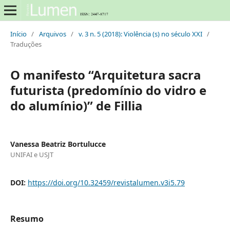
Início
/
Arquivos
/
v. 3 n. 5 (2018): Violência (s) no século XXI
/
Traduções
O manifesto “Arquitetura sacra
futurista (predomínio do vidro e
do alumínio)” de Fillia
Vanessa Beatriz Bortulucce
UNIFAI e USJT
DOI:
https://doi.org/10.32459/revistalumen.v3i5.79
Resumo