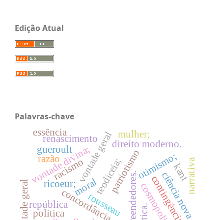
Edição Atual
Palavras-chave
essência
mulher;
vontade geral
renascimento
direito moderno.
vontade divina;
gueroult
patriotismo
otimismo;
razão
teodiceia;
racismo
narrativa
kant
ciência nova
empreendedores.
contingência;
moral
ricoeur;
vontade geral
cosmopolitismo
concordância.
rousseau
república
política