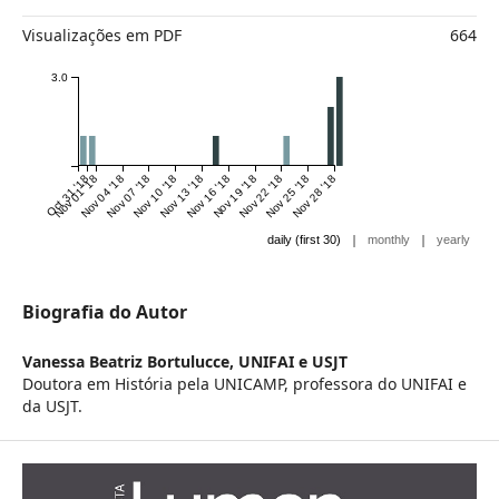
Visualizações em PDF
664
3.0
Oct 31 '18
Nov 01 '18
Nov 04 '18
Nov 07 '18
Nov 10 '18
Nov 13 '18
Nov 16 '18
Nov 19 '18
Nov 22 '18
Nov 25 '18
Nov 28 '18
|
|
daily (first 30)
monthly
yearly
Biografia do Autor
Vanessa Beatriz Bortulucce,
UNIFAI e USJT
Doutora em História pela UNICAMP, professora do UNIFAI e
da USJT.