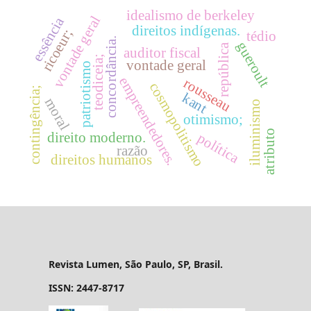
idealismo de berkeley
vontade geral
essência
direitos indígenas.
ricoeur;
tédio
concordância.
gueroult
república
auditor fiscal
teodiceia;
vontade geral
patriotismo
empreendedores.
rousseau
cosmopolitismo
contingência;
kant
moral
iluminismo
otimismo;
atributo
direito moderno.
política
razão
direitos humanos
Revista Lumen, São Paulo, SP, Brasil.
ISSN: 2447-8717