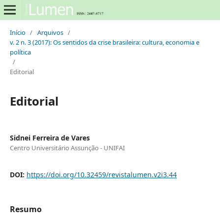
Início
/
Arquivos
/
v. 2 n. 3 (2017): Os sentidos da crise brasileira: cultura, economia e
política
/
Editorial
Editorial
Sidnei Ferreira de Vares
Centro Universitário Assunção - UNIFAI
DOI:
https://doi.org/10.32459/revistalumen.v2i3.44
Resumo