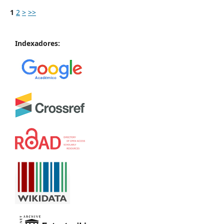
1
2
>
>>
Indexadores: