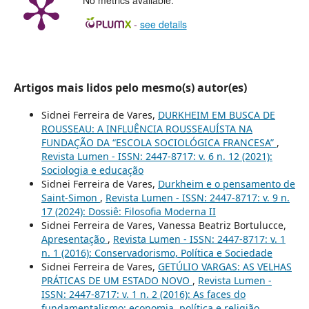
-
see details
Artigos mais lidos pelo mesmo(s) autor(es)
Sidnei Ferreira de Vares,
DURKHEIM EM BUSCA DE
ROUSSEAU: A INFLUÊNCIA ROUSSEAUÍSTA NA
FUNDAÇÃO DA “ESCOLA SOCIOLÓGICA FRANCESA”
,
Revista Lumen - ISSN: 2447-8717: v. 6 n. 12 (2021):
Sociologia e educação
Sidnei Ferreira de Vares,
Durkheim e o pensamento de
Saint-Simon
,
Revista Lumen - ISSN: 2447-8717: v. 9 n.
17 (2024): Dossiê: Filosofia Moderna II
Sidnei Ferreira de Vares, Vanessa Beatriz Bortulucce,
Apresentação
,
Revista Lumen - ISSN: 2447-8717: v. 1
n. 1 (2016): Conservadorismo, Política e Sociedade
Sidnei Ferreira de Vares,
GETÚLIO VARGAS: AS VELHAS
PRÁTICAS DE UM ESTADO NOVO
,
Revista Lumen -
ISSN: 2447-8717: v. 1 n. 2 (2016): As faces do
fundamentalismo: economia, política e religião